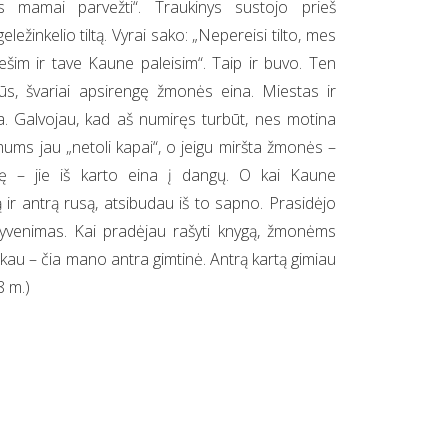
 mamai parvežti“. Traukinys sustojo prieš
ležinkelio tiltą. Vyrai sako: „Nepereisi tilto, mes
ešim ir tave Kaune paleisim“. Taip ir buvo. Ten
rūs, švariai apsirengę žmonės eina. Miestas ir
ela. Galvojau, kad aš numiręs turbūt, nes motina
ums jau „netoli kapai“, o jeigu miršta žmonės –
gę – jie iš karto eina į dangų. O kai Kaune
ir antrą rusą, atsibudau iš to sapno. Prasidėjo
venimas. Kai pradėjau rašyti knygą, žmonėms
akau – čia mano antra gimtinė. Antrą kartą gimiau
8 m.)