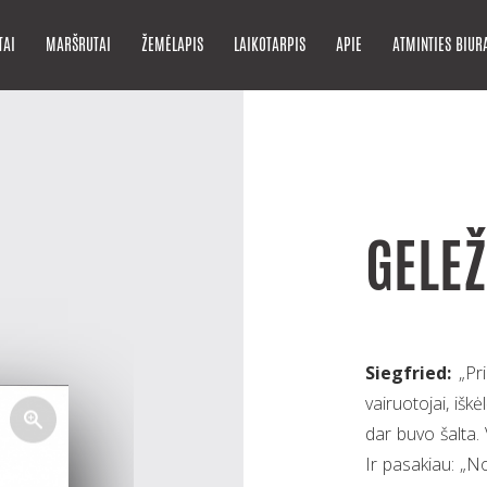
TAI
MARŠRUTAI
ŽEMĖLAPIS
LAIKOTARPIS
APIE
ATMINTIES BIUR
GELEŽ
Siegfried:
„Pri
vairuotojai, išk
dar buvo šalta. 
Ir pasakiau: „N