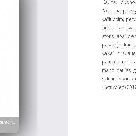
Kauną, duonos
Nemuną, prieš ge
važiuosim, perv
žiūriu, kad šva
stotis labai ci
pasakojo, kad m
vaikai ir suau
pamačiau pirmą 
mano naujas gy
sakiau, ir sau s
Lietuvoje.“ (201
stracija,