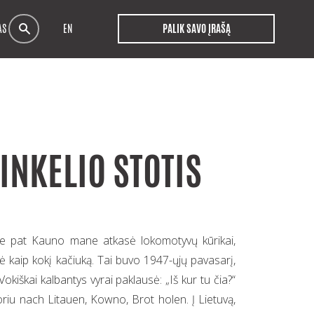
AS
EN
PALIK SAVO ĮRAŠĄ
INKELIO STOTIS
e pat Kauno mane atkasė lokomotyvų kūrikai,
ėlė kaip kokį kačiuką. Tai buvo 1947-ųjų pavasarį,
Vokiškai kalbantys vyrai paklausė: „Iš kur tu čia?“
oriu nach Litauen, Kowno, Brot holen. Į Lietuvą,