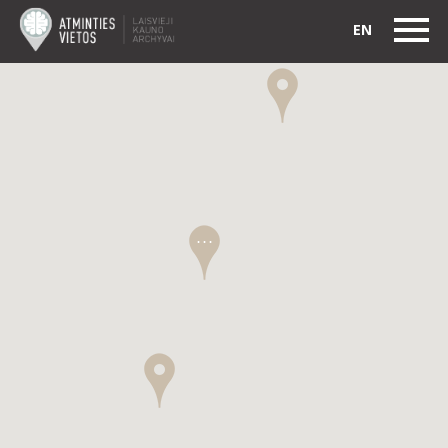
EN
. . .