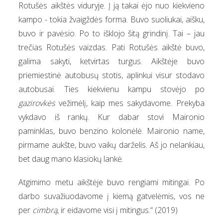
Rotušės aikštės viduryje. Į ją takai ėjo nuo kiekvieno
kampo - tokia žvaigždės forma. Buvo suoliukai, aišku,
buvo ir pavėsio. Po to išklojo šitą grindinį. Tai – jau
trečias Rotušės vaizdas. Pati Rotušės aikštė buvo,
galima sakyti, ketvirtas turgus. Aikštėje buvo
priemiestinė autobusų stotis, aplinkui visur stodavo
autobusai. Ties kiekvienu kampu stovėjo po
gazirovkės
vežimėlį, kaip mes sakydavome. Prekyba
vykdavo iš rankų. Kur dabar stovi Maironio
paminklas, buvo benzino kolonėlė. Maironio name,
pirmame aukšte, buvo vaikų darželis. Aš jo nelankiau,
bet daug mano klasiokų lankė.
Atgimimo metu aikštėje buvo rengiami mitingai. Po
darbo suvažiuodavome į kiemą gatvelėmis, vos ne
per
cimbrą
, ir eidavome visi į mitingus.“ (2019)