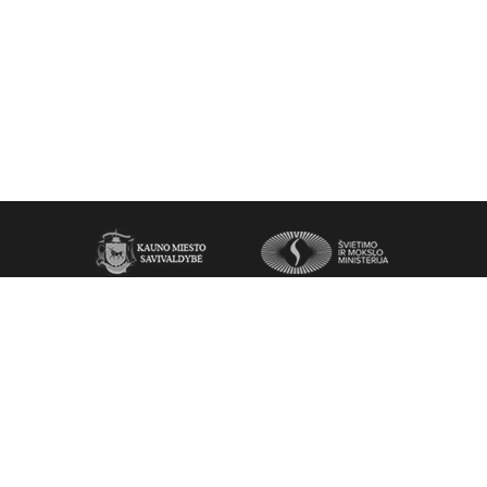
Visos teisės saugomos. © 2015 “Atminties vietos”