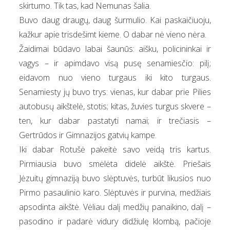
skirtumo. Tik tas, kad Nemunas šalia.
Buvo daug draugų, daug šurmulio. Kai paskaičiuoju,
kažkur apie trisdešimt kieme. O dabar nė vieno nėra.
Žaidimai būdavo labai šaunūs: aišku, policininkai ir
vagys – ir apimdavo visą pusę senamiesčio: pilį;
eidavom nuo vieno turgaus iki kito turgaus.
Senamiesty jų buvo trys: vienas, kur dabar prie Pilies
autobusų aikštelė, stotis; kitas, žuvies turgus skvere –
ten, kur dabar pastatyti namai; ir trečiasis –
Gertrūdos ir Gimnazijos gatvių kampe.
Iki dabar Rotušė pakeitė savo veidą tris kartus.
Pirmiausia buvo smėlėta didelė aikštė. Priešais
Jėzuitų gimnaziją buvo slėptuvės, turbūt likusios nuo
Pirmo pasaulinio karo. Slėptuvės ir purvina, medžiais
apsodinta aikštė. Vėliau dalį medžių panaikino, dalį –
pasodino ir padarė vidury didžiulę klombą, pačioje