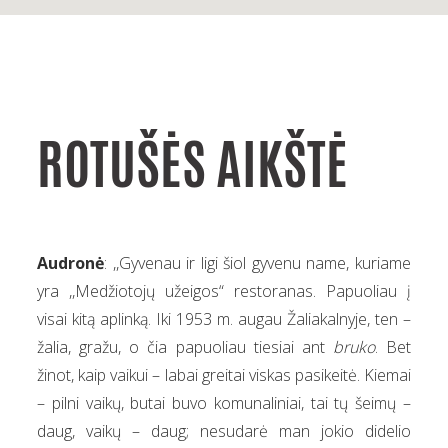
ROTUŠĖS AIKŠTĖ
Audronė
: ,,Gyvenau ir ligi šiol gyvenu name, kuriame
yra ,,Medžiotojų užeigos“ restoranas. Papuoliau į
visai kitą aplinką. Iki 1953 m. augau Žaliakalnyje, ten –
žalia, gražu, o čia papuoliau tiesiai ant
bruko
. Bet
žinot, kaip vaikui – labai greitai viskas pasikeitė. Kiemai
– pilni vaikų, butai buvo komunaliniai, tai tų šeimų –
daug, vaikų – daug; nesudarė man jokio didelio