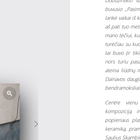
Dobužinskio va
buvusio „Pasim
lankė vaikai iš
aš pati tuo met
mano tėčiui, kur
turėčiau su kuo
tai buvo (ir tik
nors turiu pasa
ateina liūdnų 
Dainavos daugia
bendramoksliai
Centre vienu
kompoziciją 
popieriaus plas
keramiką, pram
Saulius Skambin