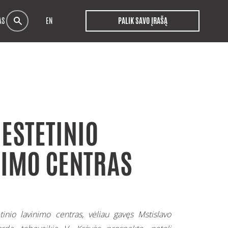
AS
EN
PALIK SAVO ĮRAŠĄ
ESTETINIO
NIMO CENTRAS
tinio lavinimo centras, vėliau gavęs Mstislavo