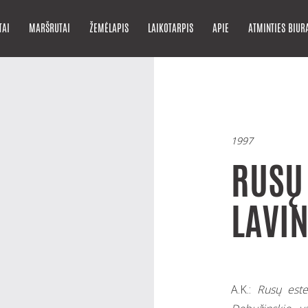
TAI
MARŠRUTAI
ŽEMĖLAPIS
LAIKOTARPIS
APIE
ATMINTIES BIUR
1997
RUSŲ 
LAVI
A.K.:
Rusų este