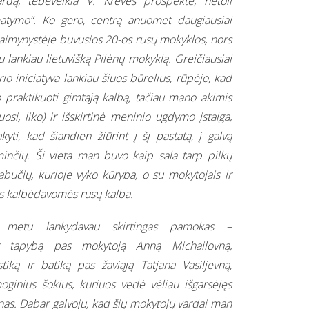
rdą, tebeveikia V. Krėvės prospekte, netoli
atymo“. Ko gero, centrą anuomet daugiausiai
 kaimynystėje buvusios 20-os rusų mokyklos, nors
u lankiau lietuvišką Pilėnų mokyklą. Greičiausiai
io iniciatyva lankiau šiuos būrelius, rūpėjo, kad
 praktikuoti gimtąją kalbą, tačiau mano akimis
iuosi, liko) ir išskirtinė meninio ugdymo įstaiga,
kyti, kad šiandien žiūrint į šį pastatą, į galvą
minčių. Ši vieta man buvo kaip sala tarp pilkų
bučių, kurioje vyko kūryba, o su mokytojais ir
s kalbėdavomės rusų kalba.
 metu lankydavau skirtingas pamokas –
ir tapybą pas mokytoją Anną Michailovną,
tiką ir batiką pas žaviąją Tatjana Vasiljevną,
oginius šokius, kuriuos vedė vėliau išgarsėjęs
as. Dabar galvoju, kad šių mokytojų vardai man