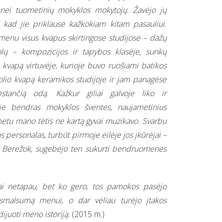
 nei tuometinių mokyklos mokytojų. Žavėjo jų
, kad jie priklausė kažkokiam kitam pasauliui.
imenu visus kvapus skirtingose studijose – dažų
lų – kompozicijos ir tapybos klasėje, sunkų
 kvapą virtuvėje, kurioje buvo ruošiami batikos
olio kvapą keramikos studijoje ir jam panagėse
pstančią odą. Kažkur giliai galvoje liko ir
pie bendras mokyklos šventes, naujametinius
 metu mano tėtis ne kartą gyvai muzikavo. Svarbu
s personalas, turbūt pirmoje eilėje jos įkūrėjai –
rij Berežok, sugebėjo ten sukurti bendruomenės
ai netapau, bet ko gero, tos pamokos pasėjo
smalsumą menui, o dar vėliau turėjo įtakos
ijuoti meno istoriją.
(2015 m.)