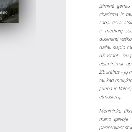
įsiminė geriau
inimo
charizma ir tai
15
Labai gerai ats
ir medinių suo
dusinantį vaško
dažai, šlapio m
džiūstant šiur
atsiminimai a
žiburėlius - jų
tai, kad mokyklo
Jelena ir Vale
atmosferą.
Menininke tikr
mano galvoje 
pasirenkant stud